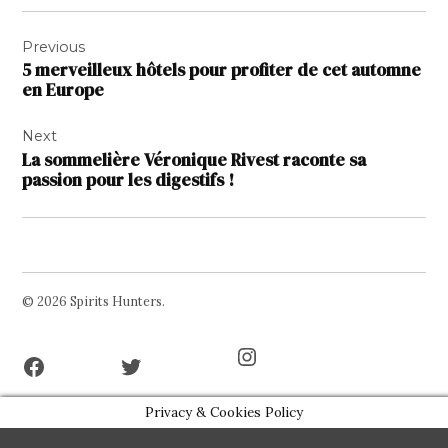
Navigation
Previous
de
5 merveilleux hôtels pour profiter de cet automne
l’article
en Europe
Next
La sommelière Véronique Rivest raconte sa
passion pour les digestifs !
© 2026 Spirits Hunters.
Facebook
Twitter
Instagram
Page
Username
Privacy & Cookies Policy