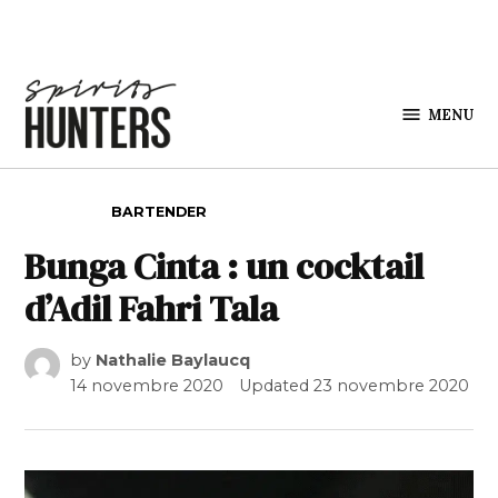
Skip to content
MENU
Spirits
Hunters
POSTED IN
BARTENDER
Bunga Cinta : un cocktail
d’Adil Fahri Tala
by
Nathalie Baylaucq
14 novembre 2020
Updated
23 novembre 2020