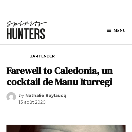
Skip to content
MENU
Spirits
Hunters
POSTED IN
BARTENDER
Farewell to Caledonia, un
cocktail de Manu Iturregi
by
Nathalie Baylaucq
13 août 2020