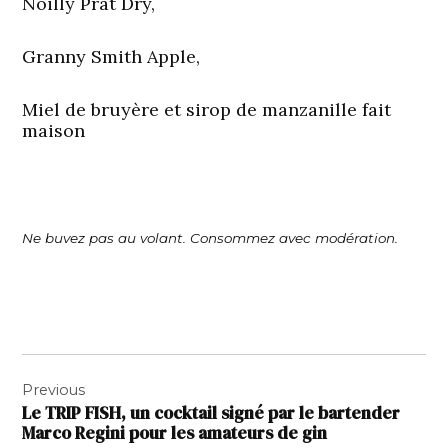
Noilly Prat Dry,
Granny Smith Apple,
Miel de bruyère et sirop de manzanille fait
maison
Ne buvez pas au volant. Consommez avec modération.
Navigation
Previous
de
Le TRIP FISH, un cocktail signé par le bartender
l’article
Marco Regini pour les amateurs de gin