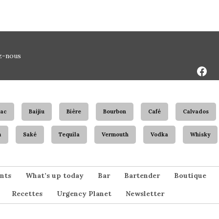
Face
z-nous
Page
ac
Baijiu
Bière
Bourbon
Café
Calvados
m
Saké
Tequila
Vermouth
Vodka
Whisky
nts
What’s up today
Bar
Bartender
Boutique
Recettes
Urgency Planet
Newsletter