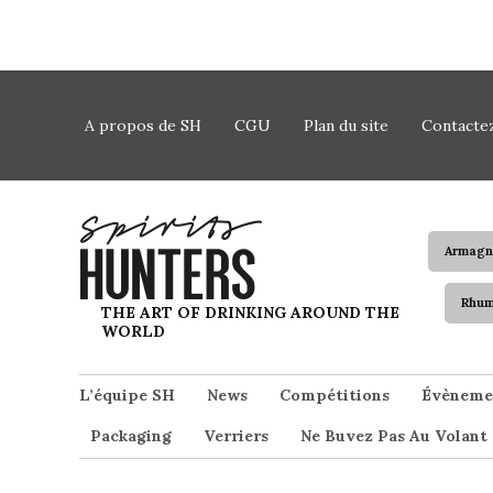
Skip to content
A propos de SH
CGU
Plan du site
Contacte
Armagn
Rhu
Spirits Hunters
THE ART OF DRINKING AROUND THE
WORLD
L’équipe SH
News
Compétitions
Évèneme
Packaging
Verriers
Ne Buvez Pas Au Volant