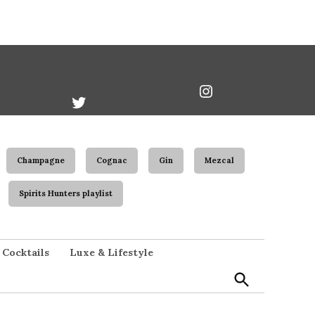
book
Twitter
Instagram
Username
Champagne
Cognac
Gin
Mezcal
Spirits Hunters playlist
Open
Cocktails
Luxe & Lifestyle
Search