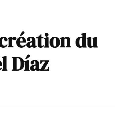
 création du
l Díaz