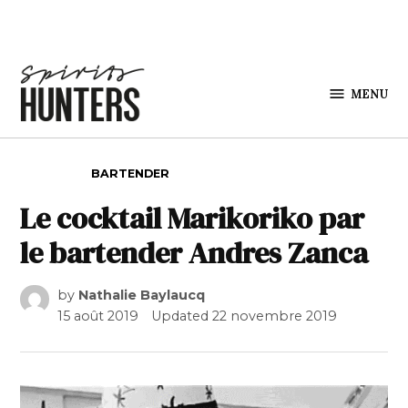
Skip to content
MENU
Spirits
Hunters
POSTED IN
BARTENDER
Le cocktail Marikoriko par
le bartender Andres Zanca
by
Nathalie Baylaucq
15 août 2019
Updated
22 novembre 2019