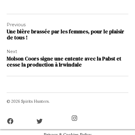
Navigation
Previous
de
Une bière brassée par les femmes, pour le plaisir
l’article
de tous !
Next
Molson Coors signe une entente avec la Pabst et
cesse la production à Irwindale
© 2026 Spirits Hunters.
Facebook
Twitter
Instagram
Page
Username
Privacy & Cookies Policy