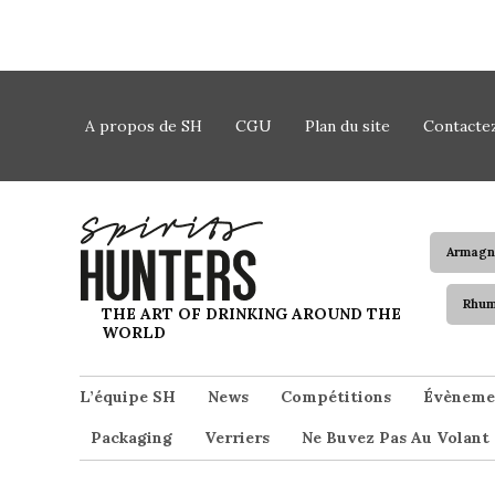
Skip to content
A propos de SH
CGU
Plan du site
Contacte
Armagn
Rhu
Spirits Hunters
THE ART OF DRINKING AROUND THE
WORLD
L’équipe SH
News
Compétitions
Évèneme
Packaging
Verriers
Ne Buvez Pas Au Volant