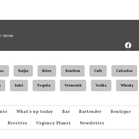
Face
z-nous
Page
ac
Baijiu
Bière
Bourbon
Café
Calvados
m
Saké
Tequila
Vermouth
Vodka
Whisky
nts
What’s up today
Bar
Bartender
Boutique
Recettes
Urgency Planet
Newsletter