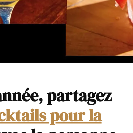
’année, partagez
cktails pour la