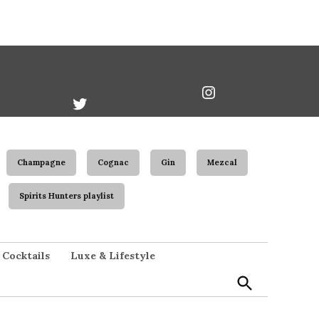
book
Twitter
Instagram
Username
Champagne
Cognac
Gin
Mezcal
Spirits Hunters playlist
Open
Cocktails
Luxe & Lifestyle
Search