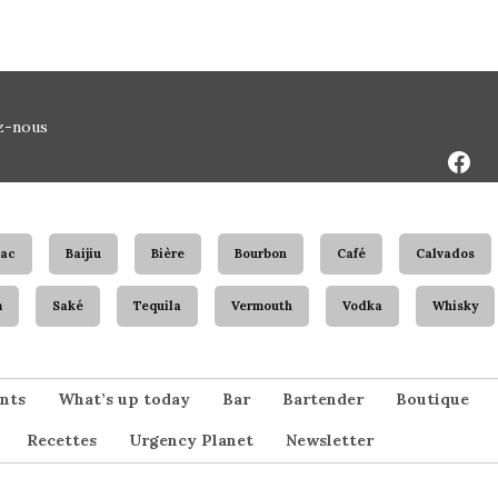
Face
z-nous
Page
ac
Baijiu
Bière
Bourbon
Café
Calvados
m
Saké
Tequila
Vermouth
Vodka
Whisky
nts
What’s up today
Bar
Bartender
Boutique
Recettes
Urgency Planet
Newsletter