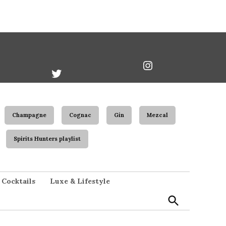
book
Twitter
Instagram
Username
Champagne
Cognac
Gin
Mezcal
Spirits Hunters playlist
Open
Cocktails
Luxe & Lifestyle
Search