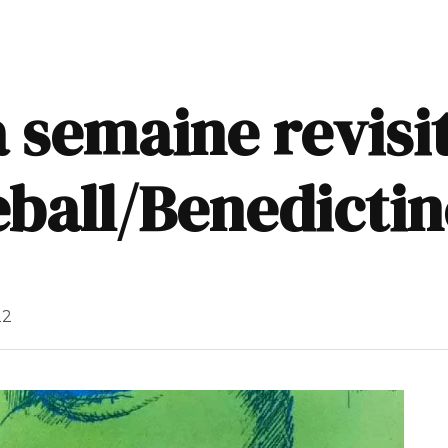
a semaine revisit
eball/Benedictin
22