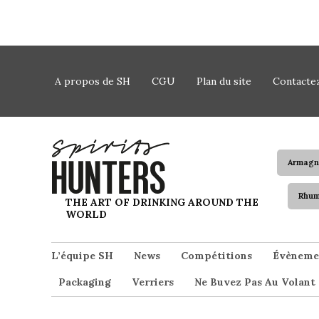
Skip to content
A propos de SH
CGU
Plan du site
Contacte
Armagn
Rhu
Spirits Hunters
THE ART OF DRINKING AROUND THE
WORLD
L’équipe SH
News
Compétitions
Évèneme
Packaging
Verriers
Ne Buvez Pas Au Volant