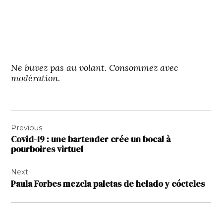
Ne buvez pas au volant. Consommez avec
modération.
Navigation
Previous
de
Covid-19 : une bartender crée un bocal à
l’article
pourboires virtuel
Next
Paula Forbes mezcla paletas de helado y cócteles