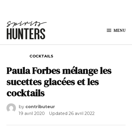
Skip to content
MENU
Spirits
Hunters
POSTED IN
COCKTAILS
Paula Forbes mélange les
sucettes glacées et les
cocktails
by
contributeur
19 avril 2020
Updated
26 avril 2022