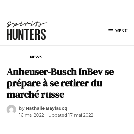
Skip to content
MENU
Spirits
Hunters
POSTED IN
NEWS
Anheuser-Busch InBev se
prépare à se retirer du
marché russe
by
Nathalie Baylaucq
16 mai 2022
Updated
17 mai 2022