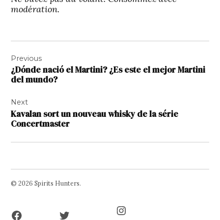
modération.
Navigation
Previous
de
¿Dónde nació el Martini? ¿Es este el mejor Martini
l’article
del mundo?
Next
Kavalan sort un nouveau whisky de la série
Concertmaster
© 2026 Spirits Hunters.
Facebook
Twitter
Instagram
Page
Username