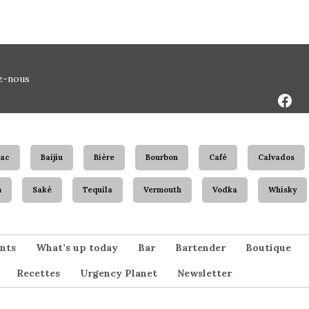
Face
z-nous
Page
ac
Baijiu
Bière
Bourbon
Café
Calvados
m
Saké
Tequila
Vermouth
Vodka
Whisky
nts
What’s up today
Bar
Bartender
Boutique
Recettes
Urgency Planet
Newsletter