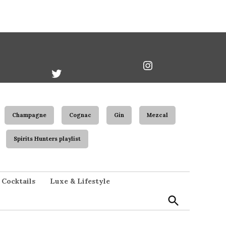
book
Twitter
Instagram
Username
Champagne
Cognac
Gin
Mezcal
Spirits Hunters playlist
Open
Cocktails
Luxe & Lifestyle
Search