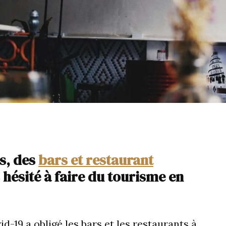
s, des
bars et restaurant
s hésité à faire du tourisme en
d-19 a obligé les bars et les restaurants à