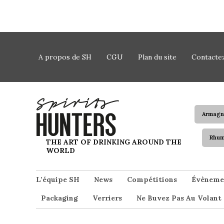
Skip to content
A propos de SH
CGU
Plan du site
Contacte
Armagn
Rhu
Spirits Hunters
THE ART OF DRINKING AROUND THE
WORLD
L’équipe SH
News
Compétitions
Évèneme
Packaging
Verriers
Ne Buvez Pas Au Volant