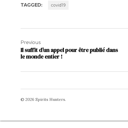
TAGGED:
covid19
Navigation
de
Previous
Il suffit d’un appel pour être publié dans
l’article
le monde entier !
© 2026 Spirits Hunters.