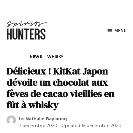
Skip to content
MENU
Spirits
Hunters
POSTED IN
NEWS
WHISKY
Délicieux ! KitKat Japon
dévoile un chocolat aux
fèves de cacao vieillies en
fût à whisky
by
Nathalie Baylaucq
7 décembre 2020
Updated
15 décembre 2020