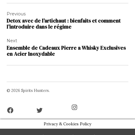
Navigation
Previous
de
Detox avec de l’artichaut : bienfaits et comment
l’article
l’introduire dans le régime
Next
Ensemble de Cadeaux Pierre a Whisky Exclusives
en Acier Inoxydable
© 2026 Spirits Hunters.
Facebook
Twitter
Instagram
Page
Username
Privacy & Cookies Policy