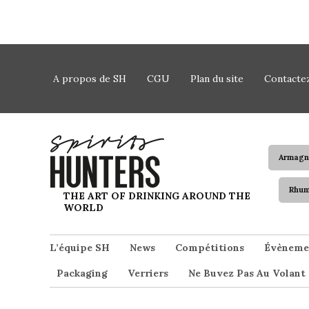
Skip to content
A propos de SH
CGU
Plan du site
Contacte
Armagn
Rhu
Spirits Hunters
THE ART OF DRINKING AROUND THE
WORLD
L’équipe SH
News
Compétitions
Évèneme
Packaging
Verriers
Ne Buvez Pas Au Volant