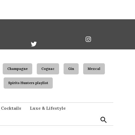
book
Twitter
Instagram
Username
Champagne
Cognac
Gin
Mezcal
Spirits Hunters playlist
Open
Cocktails
Luxe & Lifestyle
Search