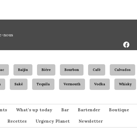
Face
z-nous
Page
ac
Baijiu
Bière
Bourbon
Café
Calvados
m
Saké
Tequila
Vermouth
Vodka
Whisky
nts
What’s up today
Bar
Bartender
Boutique
Recettes
Urgency Planet
Newsletter