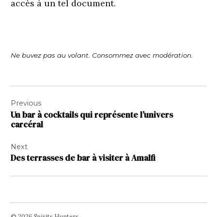
accès à un tel document.
Ne buvez pas au volant. Consommez avec modération.
Navigation
Previous
de
Un bar à cocktails qui représente l’univers
l’article
carcéral
Next
Des terrasses de bar à visiter à Amalfi
© 2026 Spirits Hunters.