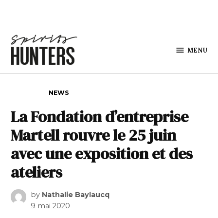
Skip to content
MENU
Spirits
Hunters
POSTED IN
NEWS
La Fondation d’entreprise
Martell rouvre le 25 juin
avec une exposition et des
ateliers
by
Nathalie Baylaucq
9 mai 2020