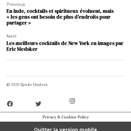
Previous
de
En Inde, cocktails et spiritueux évoluent, mais
l’article
« les gens ont besoin de plus d’endroits pour
partager »
Next
Les meilleurs cocktails de New York en images par
Eric Medsker
© 2026 Spirits Hunters.
Facebook
Twitter
Instagram
Page
Username
Privacy & Cookies Policy
Quitter la version mobile