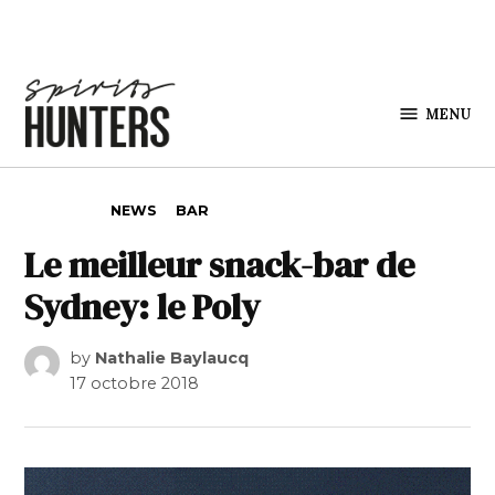
Skip to content
MENU
Spirits
Hunters
POSTED IN
NEWS
BAR
Le meilleur snack-bar de
Sydney: le Poly
by
Nathalie Baylaucq
17 octobre 2018