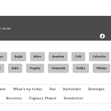
Face
z-nous
Page
ac
Baijiu
Bière
Bourbon
Café
Calvados
m
Saké
Tequila
Vermouth
Vodka
Whisky
nts
What’s up today
Bar
Bartender
Boutique
Recettes
Urgency Planet
Newsletter