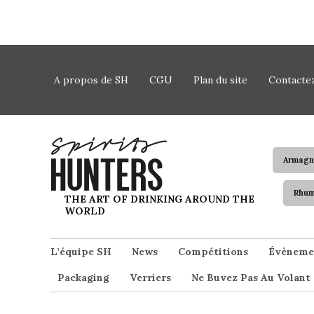
Skip to content
A propos de SH
CGU
Plan du site
Contacte
Armagn
Rhu
Spirits Hunters
THE ART OF DRINKING AROUND THE
WORLD
L’équipe SH
News
Compétitions
Évèneme
Packaging
Verriers
Ne Buvez Pas Au Volant