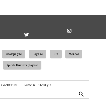
book
Twitter
Instagram
Username
Champagne
Cognac
Gin
Mezcal
Spirits Hunters playlist
Open
Cocktails
Luxe & Lifestyle
Search