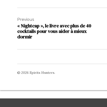
Navigation
de
Previous
« Nightcap », le livre avec plus de 40
l’article
cocktails pour vous aider à mieux
dormir
© 2026 Spirits Hunters.