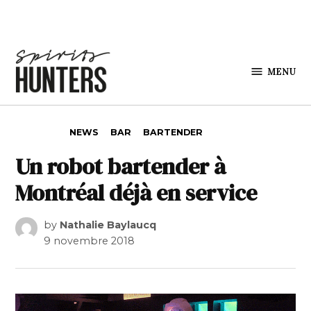
Skip to content
MENU
Spirits
Hunters
POSTED IN
NEWS
BAR
BARTENDER
Un robot bartender à
Montréal déjà en service
by
Nathalie Baylaucq
9 novembre 2018