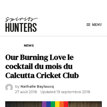
Skip to content
MENU
Spirits
Hunters
POSTED IN
NEWS
Our Burning Love le
cocktail du mois du
Calcutta Cricket Club
by
Nathalie Baylaucq
27 août 2018
Updated
19 septembre 2018