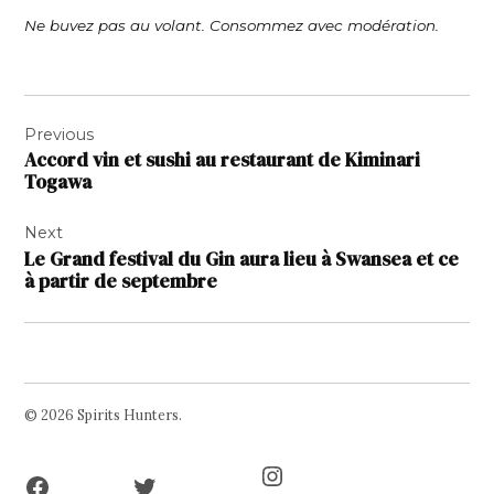
Ne buvez pas au volant. Consommez avec modération.
Navigation
Previous
de
Accord vin et sushi au restaurant de Kiminari
l’article
Togawa
Next
Le Grand festival du Gin aura lieu à Swansea et ce
à partir de septembre
© 2026 Spirits Hunters.
Facebook
Twitter
Instagram
Page
Username