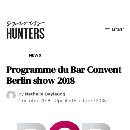
Skip to content
MENU
Spirits
Hunters
POSTED IN
NEWS
Programme du Bar Convent
Berlin show 2018
by
Nathalie Baylaucq
4 octobre 2018
Updated
5 octobre 2018