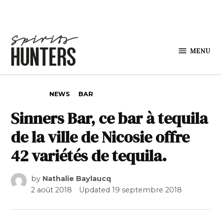
Skip to content
MENU
Spirits
Hunters
POSTED IN
NEWS
BAR
Sinners Bar, ce bar à tequila
de la ville de Nicosie offre
42 variétés de tequila.
by
Nathalie Baylaucq
2 août 2018
Updated
19 septembre 2018