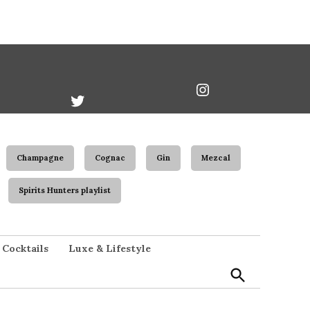
book
Twitter
Instagram
Username
Champagne
Cognac
Gin
Mezcal
Spirits Hunters playlist
Open
Cocktails
Luxe & Lifestyle
Search