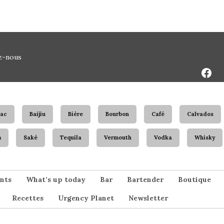
Face
z-nous
Page
ac
Baijiu
Bière
Bourbon
Café
Calvados
m
Saké
Tequila
Vermouth
Vodka
Whisky
nts
What’s up today
Bar
Bartender
Boutique
Recettes
Urgency Planet
Newsletter