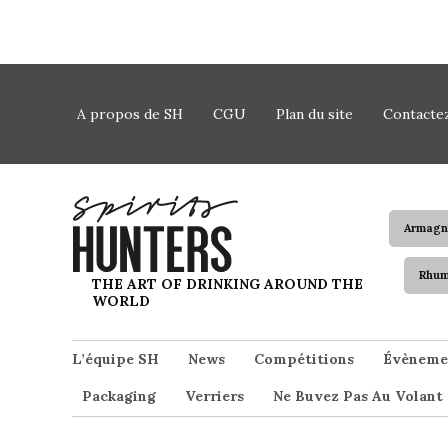
Skip to content
A propos de SH
CGU
Plan du site
Contacte
Armagn
Rhu
Spirits Hunters
THE ART OF DRINKING AROUND THE
WORLD
L’équipe SH
News
Compétitions
Évèneme
Packaging
Verriers
Ne Buvez Pas Au Volant