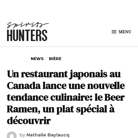
Skip to content
MENU
Spirits
Hunters
POSTED IN
NEWS
BIÈRE
Un restaurant japonais au
Canada lance une nouvelle
tendance culinaire: le Beer
Ramen, un plat spécial à
découvrir
by
Nathalie Baylaucq