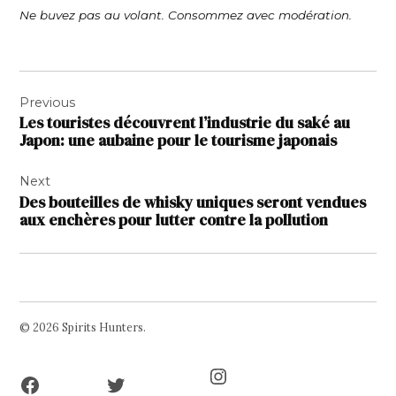
Ne buvez pas au volant. Consommez avec modération.
Navigation
Previous
de
Les touristes découvrent l’industrie du saké au
l’article
Japon: une aubaine pour le tourisme japonais
Next
Des bouteilles de whisky uniques seront vendues
aux enchères pour lutter contre la pollution
© 2026 Spirits Hunters.
Facebook
Twitter
Instagram
Page
Username