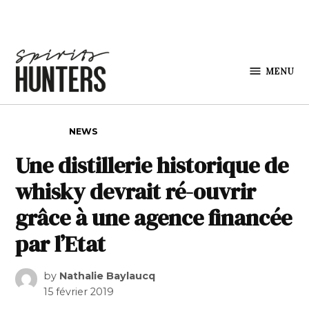
Skip to content
MENU
Spirits
Hunters
POSTED IN
NEWS
Une distillerie historique de
whisky devrait ré-ouvrir
grâce à une agence financée
par l’Etat
by
Nathalie Baylaucq
15 février 2019