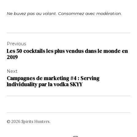
Ne buvez pas au volant. Consommez avec modération.
Navigation
Previous
de
Les 50 cocktails les plus vendus dans le monde en
l’article
2019
Next
Campagnes de marketing #4 : Serving
Individuality par la vodka SKYY
© 2026 Spirits Hunters.
Facebook
Twitter
Instagram
Page
Username