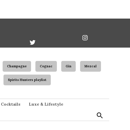
book
Twitter
Instagram
Username
Champagne
Cognac
Gin
Mezcal
Spirits Hunters playlist
Open
Cocktails
Luxe & Lifestyle
Search