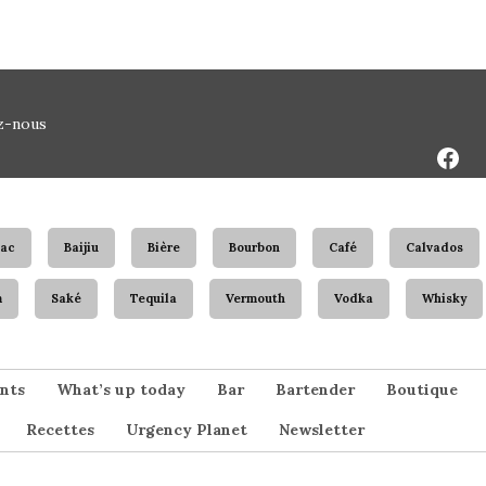
Face
z-nous
Page
ac
Baijiu
Bière
Bourbon
Café
Calvados
m
Saké
Tequila
Vermouth
Vodka
Whisky
nts
What’s up today
Bar
Bartender
Boutique
Recettes
Urgency Planet
Newsletter