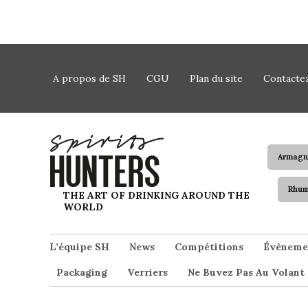
Skip to content
A propos de SH
CGU
Plan du site
Contacte
Armagn
Rhu
Spirits Hunters
THE ART OF DRINKING AROUND THE
WORLD
L’équipe SH
News
Compétitions
Évèneme
Packaging
Verriers
Ne Buvez Pas Au Volant