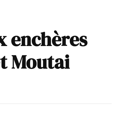
x enchères
et Moutai