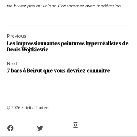
.
Ne buvez pas au volant. Consommez avec modération
Navigation
Previous
de
Les impressionnantes peintures hyperréalistes de
l’article
Denis Wojtkiewic
Next
7 bars à Beirut que vous devriez connaitre
© 2026 Spirits Hunters.
Facebook
Twitter
Instagram
Page
Username