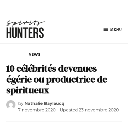
Skip to content
MENU
Spirits
Hunters
POSTED IN
NEWS
10 célébrités devenues
égérie ou productrice de
spiritueux
by
Nathalie Baylaucq
7 novembre 2020
Updated
23 novembre 2020