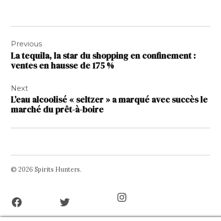
Navigation
Previous
de
La tequila, la star du shopping en confinement :
l’article
ventes en hausse de 175 %
Next
L’eau alcoolisé « seltzer » a marqué avec succès le
marché du prêt-à-boire
© 2026 Spirits Hunters.
Facebook
Twitter
Instagram
Page
Username