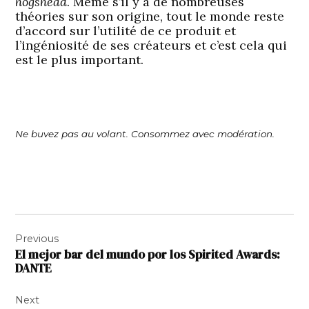
hogshead
. Même s’il y a de nombreuses
théories sur son origine, tout le monde reste
d’accord sur l’utilité de ce produit et
l’ingéniosité de ses créateurs et c’est cela qui
est le plus important.
Ne buvez pas au volant. Consommez avec modération.
Navigation
Previous
de
El mejor bar del mundo por los Spirited Awards:
l’article
DANTE
Next