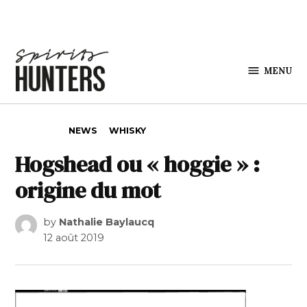
Skip to content
MENU
Spirits
Hunters
POSTED IN
NEWS
WHISKY
Hogshead ou « hoggie » :
origine du mot
by
Nathalie Baylaucq
12 août 2019