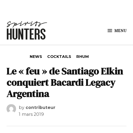
Skip to content
MENU
Spirits
Hunters
POSTED IN
NEWS
COCKTAILS
RHUM
Le « feu » de Santiago Elkin
conquiert Bacardi Legacy
Argentina
by
contributeur
1 mars 2019