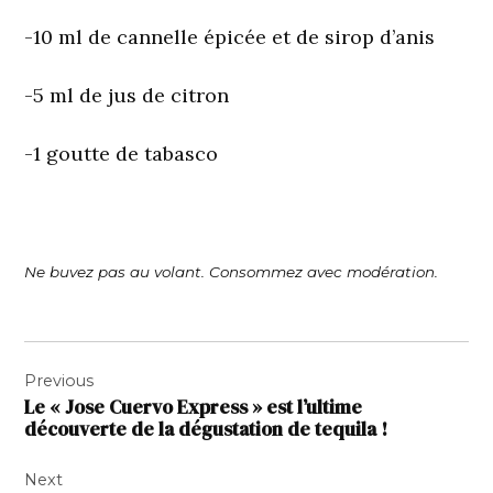
-10 ml de cannelle épicée et de sirop d’anis
-5 ml de jus de citron
-1 goutte de tabasco
Ne buvez pas au volant. Consommez avec modération.
Navigation
Previous
de
Le « Jose Cuervo Express » est l’ultime
l’article
découverte de la dégustation de tequila !
Next