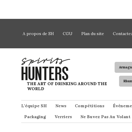
Skip to content
A propos de SH
CGU
Plan du site
Contacte
Armagn
Rhu
Spirits Hunters
THE ART OF DRINKING AROUND THE
WORLD
L’équipe SH
News
Compétitions
Évèneme
Packaging
Verriers
Ne Buvez Pas Au Volant