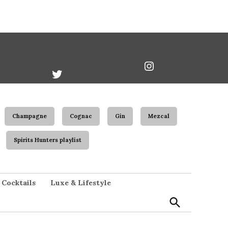
book
Twitter
Instagram
Username
Champagne
Cognac
Gin
Mezcal
Spirits Hunters playlist
Open
Cocktails
Luxe & Lifestyle
Search