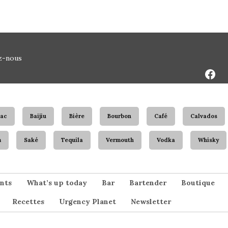
Face
z-nous
Page
ac
Baijiu
Bière
Bourbon
Café
Calvados
m
Saké
Tequila
Vermouth
Vodka
Whisky
nts
What’s up today
Bar
Bartender
Boutique
Recettes
Urgency Planet
Newsletter