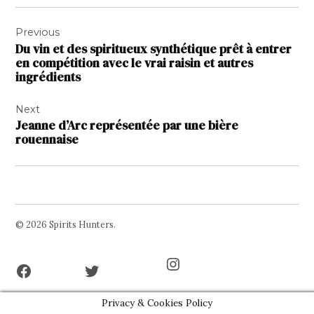
Navigation
Previous
de
Du vin et des spiritueux synthétique prêt à entrer
l’article
en compétition avec le vrai raisin et autres
ingrédients
Next
Jeanne d’Arc représentée par une bière
rouennaise
© 2026 Spirits Hunters.
Facebook
Twitter
Instagram
Page
Username
Privacy & Cookies Policy