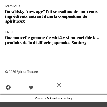
Navigation
Previous
de
Du whisky “new age” fait sensation: de nouveaux
l’article
ingrédients entrent dans la composition du
spiritueux
Next
Une nouvelle gamme de whisky vient enrichir les
produits de la distillerie japonaise Suntory
© 2026 Spirits Hunters.
Facebook
Twitter
Instagram
Page
Username
Privacy & Cookies Policy