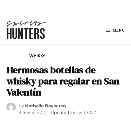
Skip to content
MENU
Spirits
Hunters
POSTED IN
WHISKY
Hermosas botellas de
whisky para regalar en San
Valentín
by
Nathalie Baylaucq
9 février 2021
Updated
26 avril 2022