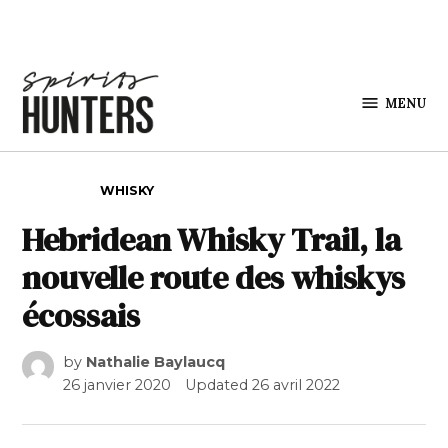
Skip to content
MENU
Spirits
Hunters
POSTED IN
WHISKY
Hebridean Whisky Trail, la
nouvelle route des whiskys
écossais
by
Nathalie Baylaucq
26 janvier 2020
Updated
26 avril 2022