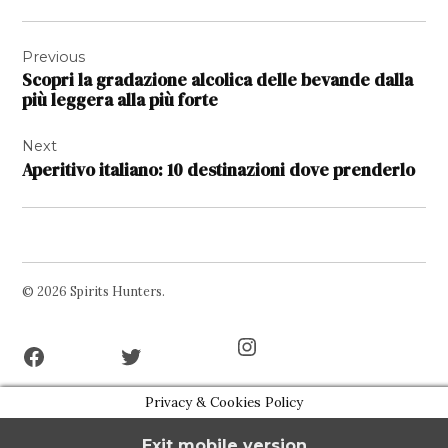
Navigazione
Previous
articoli
Scopri la gradazione alcolica delle bevande dalla
più leggera alla più forte
Next
Aperitivo italiano: 10 destinazioni dove prenderlo
© 2026 Spirits Hunters.
Facebook
Twitter
Instagram
Page
Username
Privacy & Cookies Policy
Exit mobile version