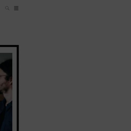
Il team Spirits
Hunters
News
Archivi: What’s
Up Today
Bar
Bartender
Bottaio
Cocktail
Packaging