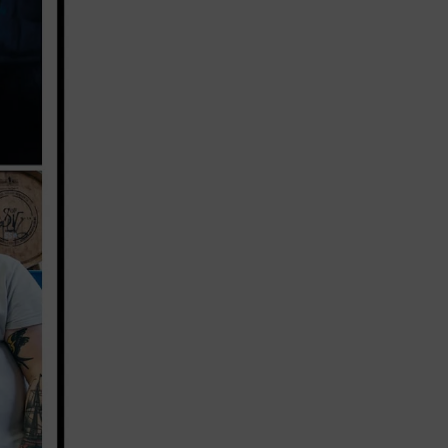
Vetraio
Spirits Hunters
Boutique
Non bere e
guidare
Musica
Iscriviti alla
newsletter
Spirits Hunters