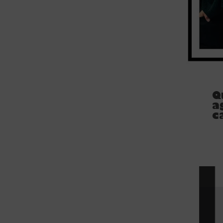
Q
a
c