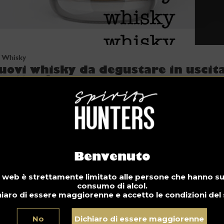
Whisky
uovi whisky da degustare in uscit
 settembre
Benvenuto
 web è strettamente limitato alle persone che hanno supe
consumo di alcol.
iaro di essere maggiorenne e accetto le condizioni del 
No
Dichiaro di essere maggiorenne