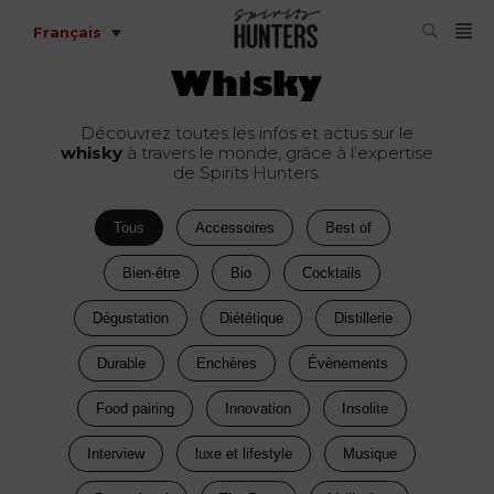
Français
Whisky
Découvrez toutes les infos et actus sur le
whisky
à travers le monde, grâce à l’expertise
de Spirits Hunters.
Tous
Accessoires
Best of
Bien-être
Bio
Cocktails
Dégustation
Diététique
Distillerie
Durable
Enchères
Évènements
Food pairing
Innovation
Insolite
Interview
luxe et lifestyle
Musique