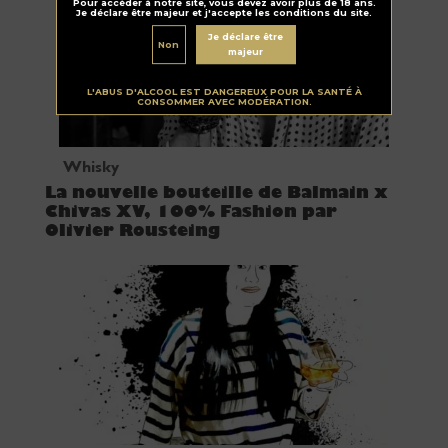
Pour accéder à notre site, vous devez avoir plus de 18 ans.
Je déclare être majeur et j'accepte les conditions du site.
Je déclare être
Non
majeur
L'ABUS D'ALCOOL EST DANGEREUX POUR LA SANTÉ À
CONSOMMER AVEC MODÉRATION.
Whisky
La nouvelle bouteille de Balmain x
Chivas XV, 100% Fashion par
Olivier Rousteing