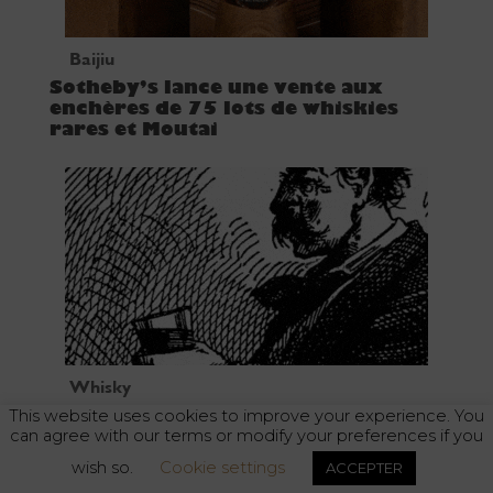
Baijiu
Sotheby’s lance une vente aux
enchères de 75 lots de whiskies
rares et Moutai
Whisky
This website uses cookies to improve your experience. You
Fête des pères : trois des meilleurs
can agree with our terms or modify your preferences if you
whiskies pour moins de 100 euros
wish so.
Cookie settings
ACCEPTER
L'abus d'alcool est dangereux pour la santé