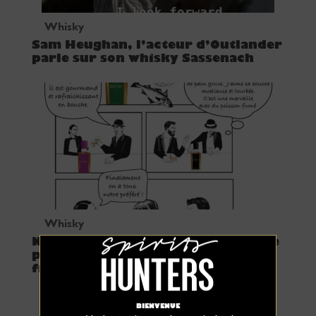
Whisky
Sam Heughan, l’acteur d’Outlander
parle sur son whisky Sassenach
Whisky
Nous l’avons dégusté ! Bellevoye Le
premier whisky triple malt
français
BIENVENUE