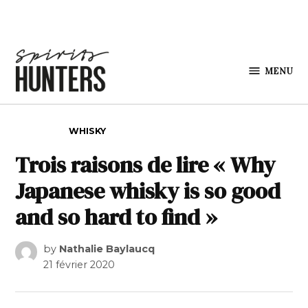
Skip to content
MENU
Spirits
Hunters
POSTED IN
WHISKY
Trois raisons de lire « Why
Japanese whisky is so good
and so hard to find »
by
Nathalie Baylaucq
21 février 2020