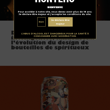
BIENVENUE
Pour accéder à notre site, vous devez avoir plus de 18 ans.
Je déclare être majeur et j'accepte les conditions du site.
Je déclare être
Non
majeur
Packaging
Durables, belles,
L'ABUS D'ALCOOL EST DANGEREUX POUR LA SANTÉ À
CONSOMMER AVEC MODÉRATION.
intelligentes, luxueuses…
l’évolution du design de
bouteilles de spiritueux