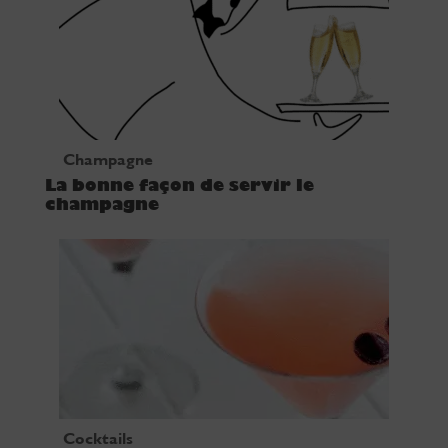
Champagne
La bonne façon de servir le
champagne
Cocktails