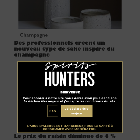
Champagne
Des professionnels créent un
nouveau type de saké inspiré du
champagne
BIENVENUE
Pour accéder à notre site, vous devez avoir plus de 18 ans.
Je déclare être majeur et j'accepte les conditions du site.
Je déclare être
Non
majeur
L'ABUS D'ALCOOL EST DANGEREUX POUR LA SANTÉ À
Champagne
CONSOMMER AVEC MODÉRATION.
Le prix du raisin diminue de 4 %