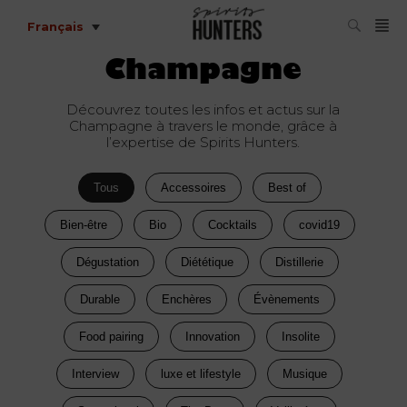
Français
Champagne
Découvrez toutes les infos et actus sur la
Champagne à travers le monde, grâce à
l’expertise de Spirits Hunters.
Tous
Accessoires
Best of
Bien-être
Bio
Cocktails
covid19
Dégustation
Diététique
Distillerie
Durable
Enchères
Évènements
Food pairing
Innovation
Insolite
Interview
luxe et lifestyle
Musique