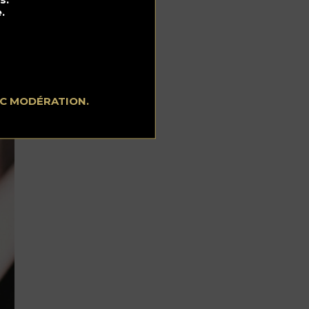
.
ne
EC MODÉRATION.