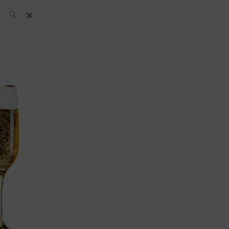
L’équipe SH
News
Compétitions
Évènements
What’s up
today
Bar
Bartender
Boutique