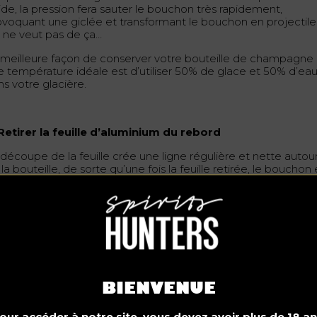
ide, la pression fera sauter le bouchon très rapidement,
ovoquant une giclée et transformant le bouchon en projectile
 ne veut pas de ça…
 meilleure façon de conserver votre bouteille de champagne
e température idéale est d’utiliser 50% de glace et 50% d’ea
ns votre glacière.
 Retirer la feuille d’aluminium du rebord
 découpe de la feuille crée une ligne régulière et nette autou
la bouteille, de sorte qu’une fois la feuille retirée, le bouchon 
 cage sont exposés. Utilisez la lame du tire-bouchon pour cou
xcédent de feuille.
 Utilisez une serviette de table ou une serviette en tissu
tilisation d’une serviette de table ou d’une serviette en tissu
rmet d’éviter que le bouchon ne soit projeté comme une ball
BIENVENUE
eloppez la serviette de toilette ou la serviette de table auto
la bouteille et du goulot.
our accéder à notre site, vous devez avoir plus de 18 an