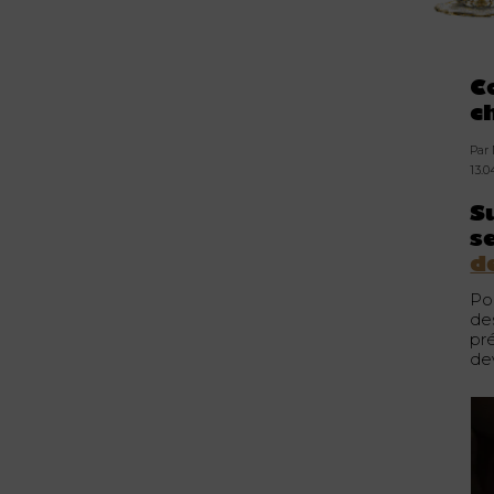
C
c
Par
13.
S
s
d
Po
de
pr
dev