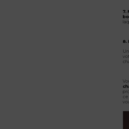
7.
bo
laq
8.
Une
vot
ch
Vo
ch
pr
ce
vou