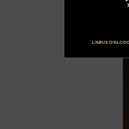
4.
mo
En
sau
deg
L'ABUS D'ALCO