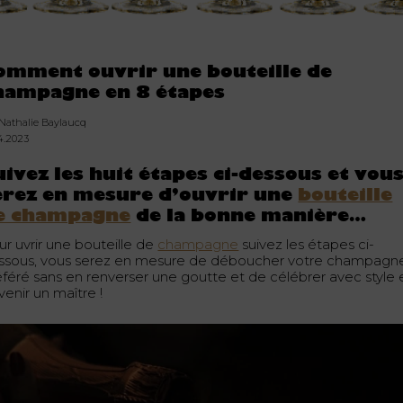
omment ouvrir une bouteille de
hampagne en 8 étapes
 Nathalie Baylaucq
04.2023
uivez les huit étapes ci-dessous et vou
erez en mesure d’ouvrir une
bouteille
e champagne
de la bonne manière…
ur uvrir une bouteille de
champagne
suivez les étapes ci-
ssous, vous serez en mesure de déboucher votre champagn
éféré sans en renverser une goutte et de célébrer avec style 
enir un maître !