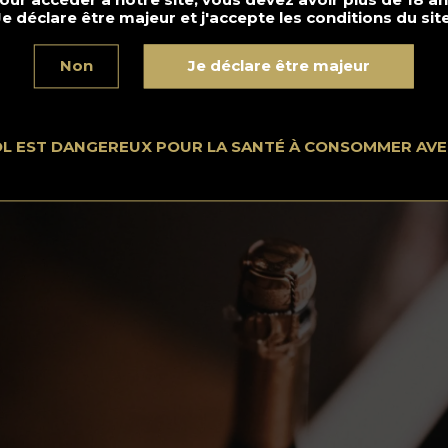
Je déclare être majeur et j'accepte les conditions du site
 Retirez le museau dans le sens inverse des aiguilles d’u
Non
Je déclare être majeur
ntre.
 exerçant une pression sur le bouchon, vous l’empêcherez de
ter plus tôt. Il est préférable de maintenir un angle de 45
rés. Tournez six fois et détachez la muselière.
OL EST DANGEREUX POUR LA SANTÉ À CONSOMMER AV