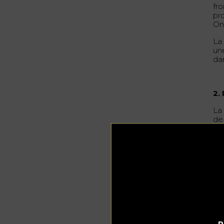
fro
pr
On
La
un
da
2.
La
de 
la
l’e
3.
L’u
pe
Env
de 
P