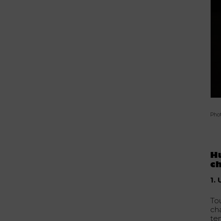
Pho
Hu
c
1.
To
ch
tem