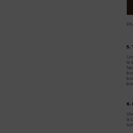
Ph
5.
Un
le
fai
bo
bou
bo
6.
Vo
à 
sor