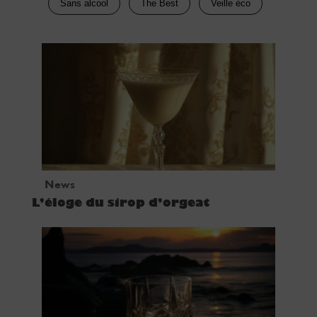
Sans alcool
The Best
Veille éco
News
L’éloge du sirop d’orgeat