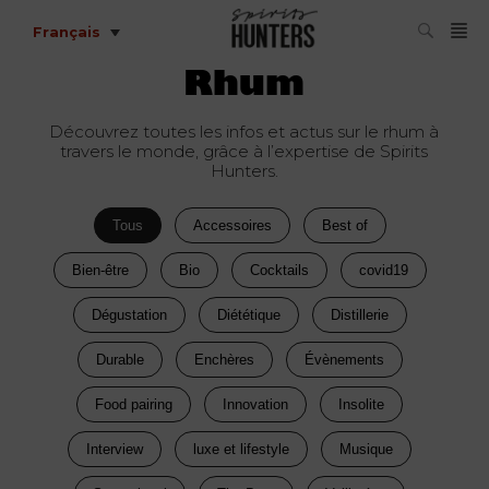
Français
Rhum
Découvrez toutes les infos et actus sur le rhum à
travers le monde, grâce à l’expertise de Spirits
Hunters.
Tous
Accessoires
Best of
Bien-être
Bio
Cocktails
covid19
Dégustation
Diététique
Distillerie
Durable
Enchères
Évènements
Food pairing
Innovation
Insolite
Interview
luxe et lifestyle
Musique