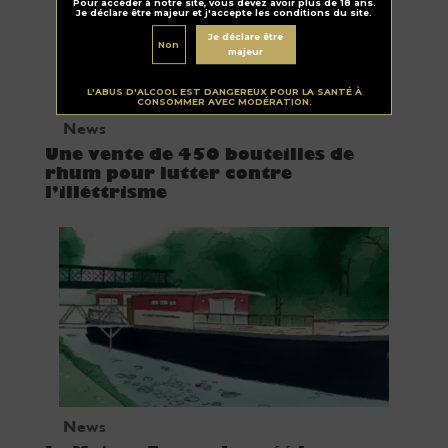
Pour accéder à notre site, vous devez avoir plus de 18 ans.
Je déclare être majeur et j'accepte les conditions du site.
Je déclare être
Non
majeur
L'ABUS D'ALCOOL EST DANGEREUX POUR LA SANTÉ À
CONSOMMER AVEC MODÉRATION.
News
Une vente de 450 bouteilles de
rhum pour lutter contre
l’illéttrisme
News