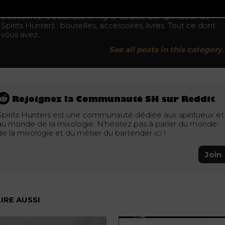
Boutique
Découvrez la boutique en ligne dédiée aux spiritueux de
Spirits Hunters : bouteilles, accessoires, livres. Tout ce dont
vous avez…
See all posts in this category.
Rejoignez la Communauté SH sur Reddit
Spirits Hunters est une communauté dédiée aux spiritueux et
au monde de la mixologie. N'hésitez pas à parler du monde
de la mixologie et du métier du bartender ici !
Join
LIRE AUSSI