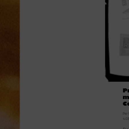
P
m
C
Par
4.03