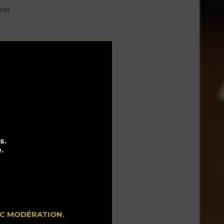
tel
ez
le
n
s.
.
EC MODÉRATION.