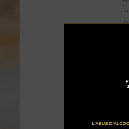
Po
pou
un
Ce
dé
flo
De
l’
Ce
d’
ég
Po
P
su
L'ABUS D'ALCO