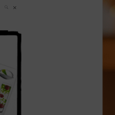
L’équipe SH
News
Compétitions
Évènements
What’s up
today
Bar
Bartender
Boutique