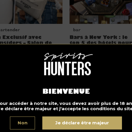
artender
bar
 Exclusif avec
Bars à New York : le
nsiders – Salon de
top 5 des hôtels pou
n à Paris et Lyon
les cocktails
BIENVENUE
our accéder à notre site, vous devez avoir plus de 18 an
Je déclare être majeur et j'accepte les conditions du site
ar
bar
Non
Je déclare être majeur
 déguster des
5 magnifiques bars
cktails autour du
d’hôtel à Paris