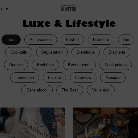
is
Luxe & Lifestyle
Tous
Accessoires
Best of
Bien-être
Bio
Cocktails
Dégustation
Diététique
Distillerie
Durable
Enchères
Évènements
Food pairing
Innovation
Insolite
Interview
Musique
Sans alcool
The Best
Veille éco