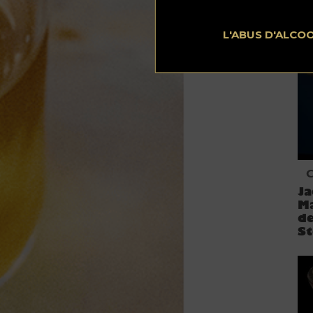
m
L'ABUS D'ALCO
C
Ja
Ma
de
St