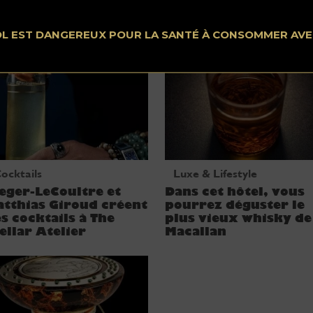
onde
OL EST DANGEREUX POUR LA SANTÉ À CONSOMMER AV
ocktails
Luxe & Lifestyle
eger-LeCoultre et
Dans cet hôtel, vous
tthias Giroud créent
pourrez déguster le
s cocktails à The
plus vieux whisky de
ellar Atelier
Macallan