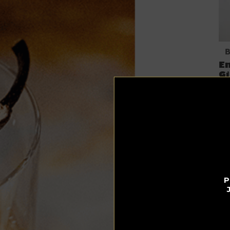
B
En
Gi
Gi
P
b
Où
co