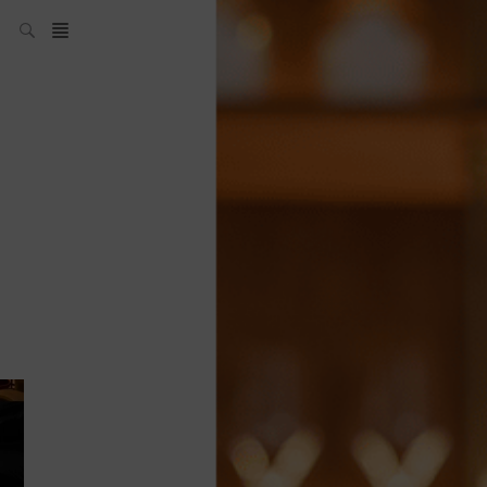
L’équipe SH
News
Compétitions
Évènements
What’s up
today
Bar
Bartender
Boutique