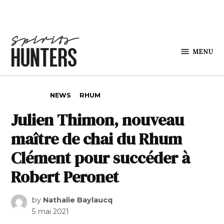
Skip to content
MENU
Spirits
Hunters
POSTED IN
NEWS
RHUM
Julien Thimon, nouveau
maître de chai du Rhum
Clément pour succéder à
Robert Peronet
by
Nathalie Baylaucq
5 mai 2021