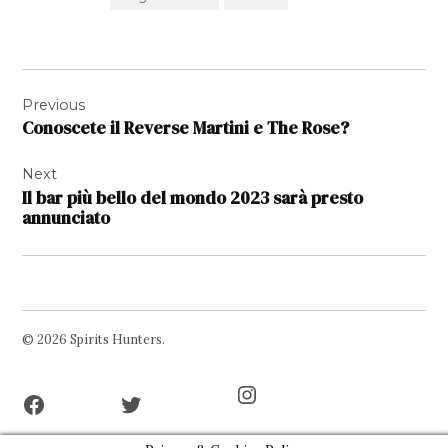
Navigazione
Previous
articoli
Conoscete il Reverse Martini e The Rose?
Next
Il bar più bello del mondo 2023 sarà presto
annunciato
© 2026 Spirits Hunters.
Facebook
Twitter
Instagram
Page
Username