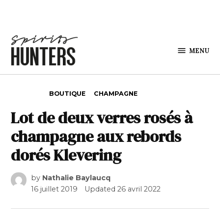
Skip to content
MENU
Spirits
Hunters
POSTED IN
BOUTIQUE
CHAMPAGNE
Lot de deux verres rosés à
champagne aux rebords
dorés Klevering
by
Nathalie Baylaucq
16 juillet 2019
Updated
26 avril 2022