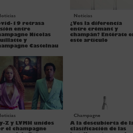
oticias
Noticias
vid-19 retrasa
¿Ves la diferencia
sión entre
entre crémant y
hampagne Nicolas
champán? Entérate e
uillatte y
este artículo
hampagne Castelnau
oticias
Champagne
y-Z y LVMH unidos
A la descubierta de l
or el champagne
clasificación de las