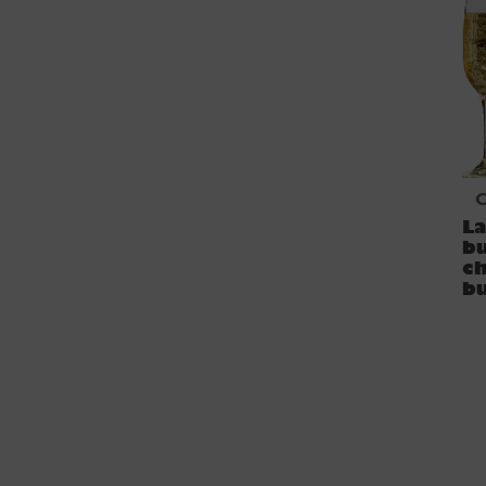
La
bu
c
b