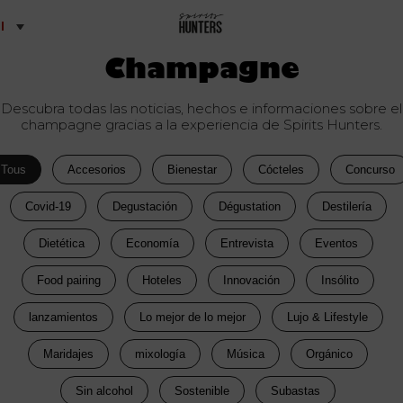
l
Champagne
Descubra todas las noticias, hechos e informaciones sobre el
champagne gracias a la experiencia de Spirits Hunters.
Tous
Accesorios
Bienestar
Cócteles
Concurso
Covid-19
Degustación
Dégustation
Destilería
Dietética
Economía
Entrevista
Eventos
Food pairing
Hoteles
Innovación
Insólito
lanzamientos
Lo mejor de lo mejor
Lujo & Lifestyle
Maridajes
mixología
Música
Orgánico
Sin alcohol
Sostenible
Subastas