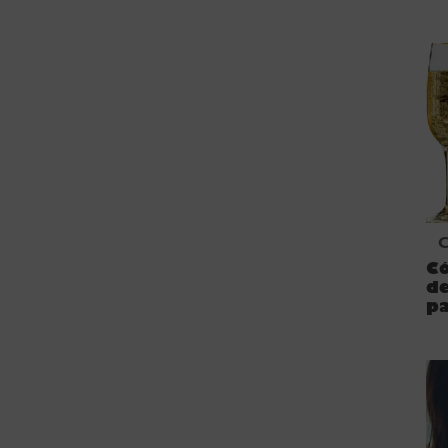
Có
d
p