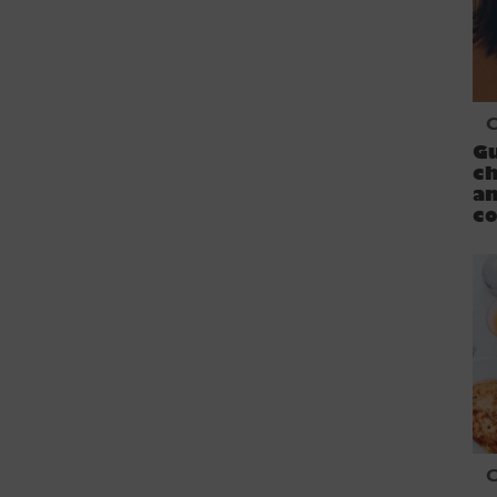
Gu
c
am
c