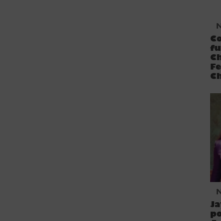
N
Co
fu
C
Fe
C
N
Ja
p