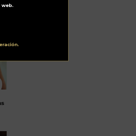
o web.
e
eración.
as