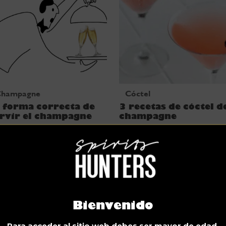
Champagne
Cóctel
 forma correcta de
3 recetas de cóctel d
rvir el champagne
champagne
Bienvenido
Para acceder al sitio web debes ser mayor de edad.