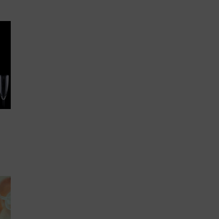
Lujo y Lifestyle
Recetas
Abecedario
No Beba y
Conduzca
Competencias
Urgency Planet
Boletín Spirits
Hunters