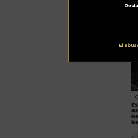
C
Decla
¿P
có
pe
El abus
Es
d
h
b